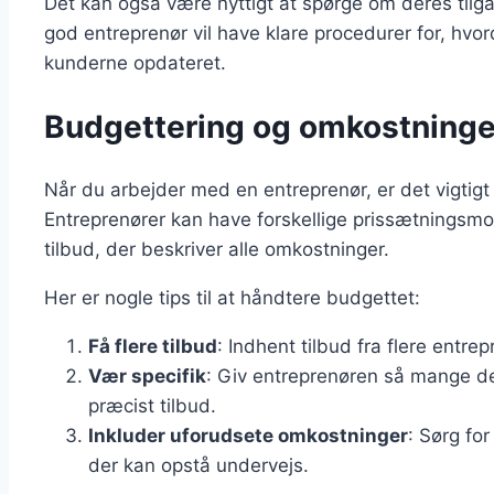
Det kan også være nyttigt at spørge om deres tilga
god entreprenør vil have klare procedurer for, hvo
kunderne opdateret.
Budgettering og omkostninge
Når du arbejder med en entreprenør, er det vigtigt
Entreprenører kan have forskellige prissætningsmodel
tilbud, der beskriver alle omkostninger.
Her er nogle tips til at håndtere budgettet:
Få flere tilbud
: Indhent tilbud fra flere entre
Vær specifik
: Giv entreprenøren så mange det
præcist tilbud.
Inkluder uforudsete omkostninger
: Sørg fo
der kan opstå undervejs.