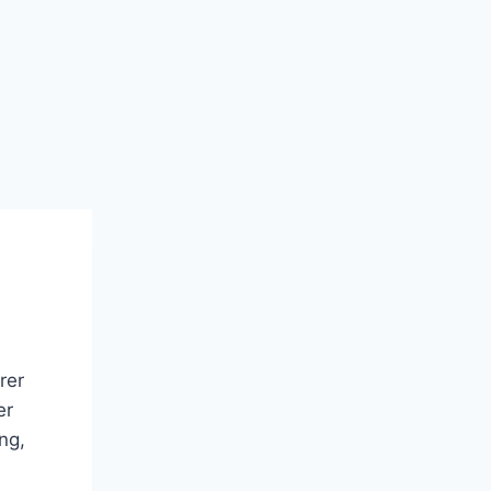
rer
er
ng,