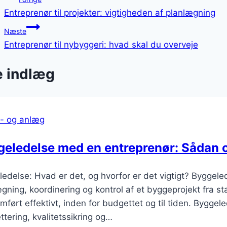
Entreprenør til projekter: vigtigheden af planlægning
Næste
Entreprenør til nybyggeri: hvad skal du overveje
e indlæg
- og anlæg
geledelse med en entreprenør: Sådan 
edelse: Hvad er det, og hvorfor er det vigtigt? Byggele
gning, koordinering og kontrol af et byggeprojekt fra start 
ført effektivt, inden for budgettet og til tiden. Bygge
tering, kvalitetssikring og…