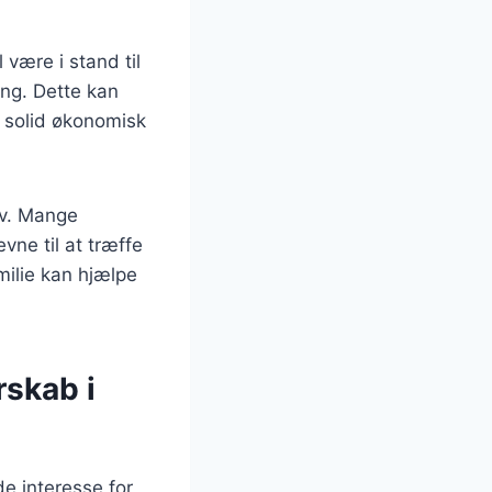
 være i stand til
ing. Dette kan
n solid økonomisk
iv. Mange
vne til at træffe
amilie kan hjælpe
rskab i
e interesse for