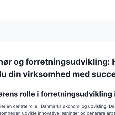
nør og forretningsudvikling:
du din virksomhed med succ
rens rolle i forretningsudvikling
ller en central rolle i Danmarks økonomi og udvikling. De 
somheder, udvikle innovative løsninger og generere arbej