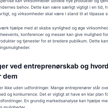
pertise kan virksomheder udvikle nye produkter og tjen
rnes behov. Dette kan være særligt vigtigt i en tid, h
rtigt, og virksomheder skal være i stand til at tilpasse s
værk hjælpe med at skabe synlighed og øge virksom
ncheevents, konferencer og messer kan give mulighed fo
dukter og tjenester for et bredere publikum. Dette kan 
ningsmuligheder.
ger ved entreprenørskab og hvor
r dem
er ikke uden udfordringer. Mange entreprenører står ov
rhed og konkurrence. Det er vigtigt at have en klar plan 
udfordringer. En grundig markedsanalyse kan hjælpe med
 og muligheder.