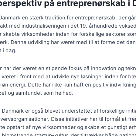
 perspektiv på entreprenørskab i
 Danmark en stærk tradition for entreprenørskab, der går 
takt med industrialiseringen i det 19. århundrede voksed
r skabte virksomheder inden for forskellige sektorer so
k. Denne udvikling har været med til at forme det dans
 i dag.
er har der været en stigende fokus på innovation og tek
 været i front med at udvikle nye løsninger inden for b
 grøn energi. Dette har ikke kun haft en positiv indvirkni
øet og samfundet som helhed.
Danmark er også blevet understøttet af forskellige initia
ervsorganisationer. Disse initiativer har til formål at f
tte opstart af nye virksomheder og skabe et gunstigt erh
en blomstrende startup-kultur, der tiltrækker både nation