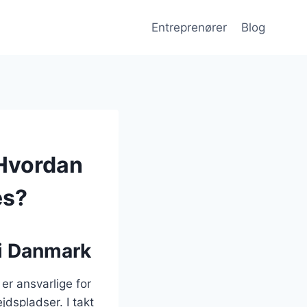
Entreprenører
Blog
 Hvordan
es?
 i Danmark
er ansvarlige for
dspladser. I takt