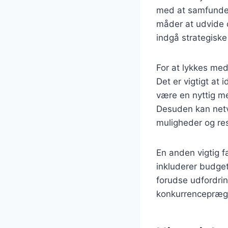
med at samfundet 
måder at udvide d
indgå strategisk
For at lykkes med
Det er vigtigt at
være en nyttig me
Desuden kan net
muligheder og re
En anden vigtig f
inkluderer budgett
forudse udfordrin
konkurrencepræg