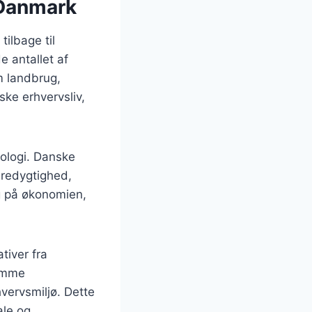
 Danmark
tilbage til
e antallet af
m landbrug,
ke erhvervsliv,
nologi. Danske
æredygtighed,
ng på økonomien,
tiver fra
remme
vervsmiljø. Dette
ale og