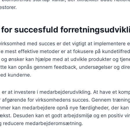
estorer.
 for succesfuld forretningsudvikl
virksomhed med succes er det vigtigt at implementere e
 de mest effektive metoder er at fokusere på kundetilfre
g ønsker kan hjælpe med at udvikle produkter og tjenes
Dette kan opnås gennem feedback, undersøgelser og dire
ed kunderne.
 er at investere i medarbejderudvikling. At have et kom
r afgørende for virksomhedens succes. Gennem trænin
mmer kan medarbejdere opnå nye færdigheder, der kan b
kst. Desuden kan et godt arbejdsmiljø og en positiv v
 og reducere medarbejderomsætning.