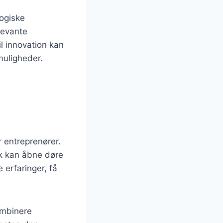
logiske
levante
il innovation kan
muligheder.
r entreprenører.
lk kan åbne døre
 erfaringer, få
ombinere