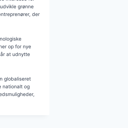
 udvikle grønne
entreprenører, der
knologiske
ner op for nye
mår at udnytte
n globaliseret
 nationalt og
rkedsmuligheder,