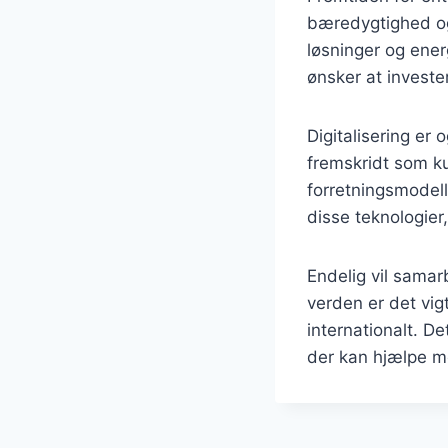
bæredygtighed og 
løsninger og ener
ønsker at investe
Digitalisering er
fremskridt som ku
forretningsmodell
disse teknologier
Endelig vil samar
verden er det vig
internationalt. D
der kan hjælpe me