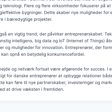
teknologi. Flere og flere virksomheder fokuserer på at
gieffektive bygninger. Dette skaber nye muligheder for 
re i bæredygtige projekter.
 også en vigtig trend, der påvirker entreprenørskabet. Te
nstig intelligens, big data og IoT (Internet of Things) åb
er og muligheder for innovation. Entreprenører, der for
, kan opnå en betydelig konkurrencefordel.
bejde og netværk fortsat være afgørende for succes. I e
tigt for danske entreprenører at opbygge relationer både
ette kan føre til nye partnerskaber, investeringer og ma
d at drive væksten i fremtiden.