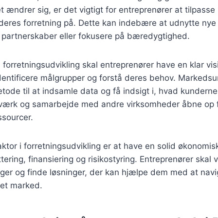
ændrer sig, er det vigtigt for entreprenører at tilpasse 
eres forretning på. Dette kan indebære at udnytte nye 
e partnerskaber eller fokusere på bæredygtighed.
 forretningsudvikling skal entreprenører have en klar vis
 identificere målgrupper og forstå deres behov. Markeds
tode til at indsamle data og få indsigt i, hvad kunderne
værk og samarbejde med andre virksomheder åbne op f
ssourcer.
aktor i forretningsudvikling er at have en solid økonomis
ering, finansiering og risikostyring. Entreprenører skal v
ger og finde løsninger, der kan hjælpe dem med at navig
et marked.