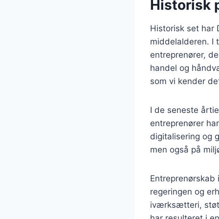
Historisk
Historisk set har
middelalderen. I 
entreprenører, de
handel og håndvær
som vi kender det
I de seneste årti
entreprenører har
digitalisering og
men også på milj
Entreprenørskab i 
regeringen og erhv
iværksætteri, stø
har resulteret i 