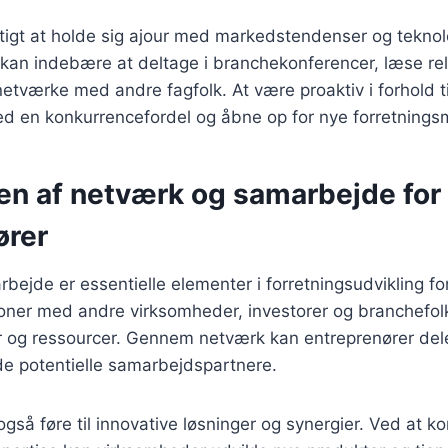
gtigt at holde sig ajour med markedstendenser og tekno
 kan indebære at deltage i branchekonferencer, læse re
netværke med andre fagfolk. At være proaktiv i forhold t
ed en konkurrencefordel og åbne op for nye forretnings
en af netværk og samarbejde for
ører
ejde er essentielle elementer i forretningsudvikling fo
ioner med andre virksomheder, investorer og branchefo
r og ressourcer. Gennem netværk kan entreprenører dele
de potentielle samarbejdspartnere.
så føre til innovative løsninger og synergier. Ved at k