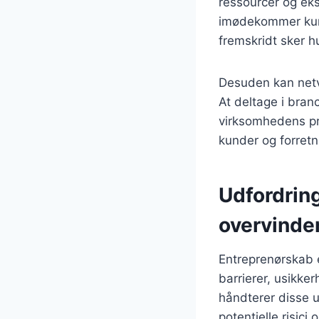
ressourcer og eks
imødekommer kunde
fremskridt sker hu
Desuden kan net
At deltage i bra
virksomhedens pro
kunder og forret
Udfordrin
overvinde
Entreprenørskab 
barrierer, usikke
håndterer disse 
potentielle risici