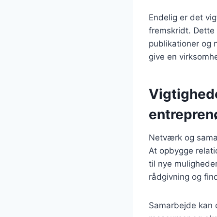
Endelig er det vi
fremskridt. Dette
publikationer og 
give en virksomh
Vigtighed
entrepren
Netværk og samarb
At opbygge relat
til nye mulighede
rådgivning og fin
Samarbejde kan og