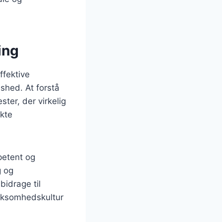
ing
ffektive
dshed. At forstå
ter, der virkelig
kte
petent og
g og
idrage til
irksomhedskultur