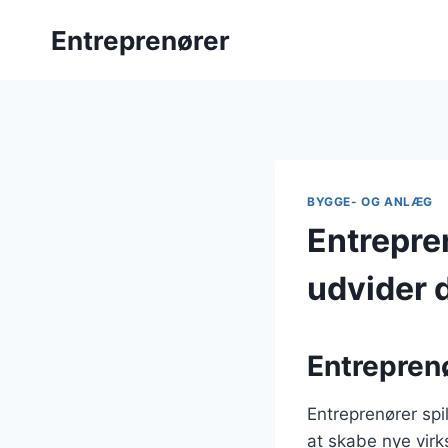
Fortsæt
Entreprenører
til
indhold
BYGGE- OG ANLÆG
Entrepre
udvider 
Entreprenø
Entreprenører spi
at skabe nye virk