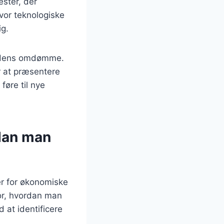
ester, der
vor teknologiske
ig.
hedens omdømme.
r at præsentere
føre til nye
dan man
er for økonomiske
for, hvordan man
 at identificere