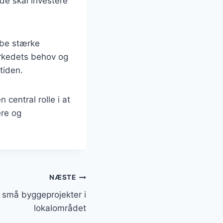
 de skal investere
abe stærke
arkedets behov og
mtiden.
 central rolle i at
ere og
NÆSTE
l små byggeprojekter i
lokalområdet