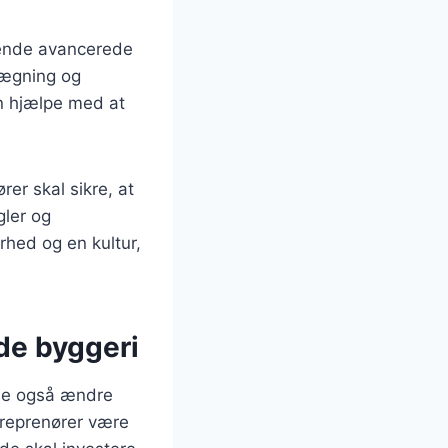
nvende avancerede
lægning og
an hjælpe med at
er skal sikre, at
gler og
rhed og en kultur,
nde byggeri
lle også ændre
ntreprenører være