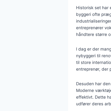
Historisk set har 
byggeri ofte præ
industrialisering
entreprenører vok
håndtere større o
I dag er der mange
nybyggeri til reno
til store internat
entreprenør, der 
Desuden har den t
Moderne værktøjer
effektivt. Dette 
udfører deres arb