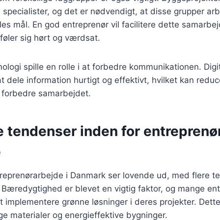
 specialister, og det er nødvendigt, at disse grupper 
lles mål. En god entreprenør vil facilitere dette samarb
e føler sig hørt og værdsat.
logi spille en rolle i at forbedre kommunikationen. Digi
 dele information hurtigt og effektivt, hvilket kan redu
g forbedre samarbejdet.
e tendenser inden for entreprenø
e
treprenørarbejde i Danmark ser lovende ud, med flere t
 Bæredygtighed er blevet en vigtig faktor, og mange en
t implementere grønne løsninger i deres projekter. Dett
ige materialer og energieffektive bygninger.