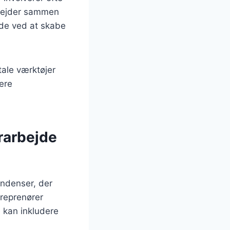
arbejder sammen
ejde ved at skabe
tale værktøjer
cere
rarbejde
endenser, der
treprenører
e kan inkludere