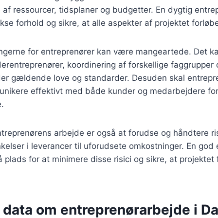
af ressourcer, tidsplaner og budgetter. En dygtig entre
se forhold og sikre, at alle aspekter af projektet forløbe
ngerne for entreprenører kan være mangeartede. Det ka
erentreprenører, koordinering af forskellige faggrupper o
der gældende love og standarder. Desuden skal entrepr
unikere effektivt med både kunder og medarbejdere for a
.
entreprenørens arbejde er også at forudse og håndtere ris
nkelser i leverancer til uforudsete omkostninger. En god 
 plads for at minimere disse risici og sikre, at projektet 
e data om entreprenørarbejde i 