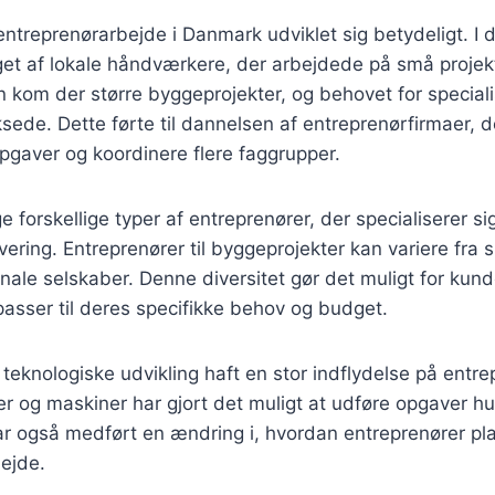
entreprenørarbejde i Danmark udviklet sig betydeligt. I de
get af lokale håndværkere, der arbejdede på små projek
en kom der større byggeprojekter, og behovet for special
sede. Dette førte til dannelsen af entreprenørfirmaer, 
pgaver og koordinere flere faggrupper.
 forskellige typer af entreprenører, der specialiserer sig 
vering. Entreprenører til byggeprojekter kan variere fra 
ionale selskaber. Denne diversitet gør det muligt for kun
passer til deres specifikke behov og budget.
eknologiske udvikling haft en stor indflydelse på entre
 og maskiner har gjort det muligt at udføre opgaver hu
har også medført en ændring i, hvordan entreprenører p
ejde.