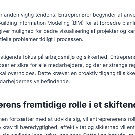
r en anden vigtig tendens. Entreprenører begynder at a
uilding Information Modeling (BIM) for at forbedre plan
giver mulighed for bedre visualisering af projekter og k
tielle problemer tidligt i processen.
 stigende fokus på arbejdsmiljø og sikkerhed. Entreprenør
ser er sikre for alle medarbejdere, og der er strenge re
kal overholdes. Dette kræver en proaktiv tilgang til sikke
medarbejdernes velbefindende.
rens fremtidige rolle i et skifte
n fortsætter med at udvikle sig, vil entreprenørens ro
 krav til bæredygtighed, effektivitet og sikkerhed vil e