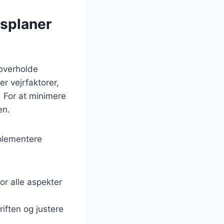
dsplaner
 overholde
r vejrfaktorer,
 For at minimere
en.
mplementere
or alle aspekter
iften og justere