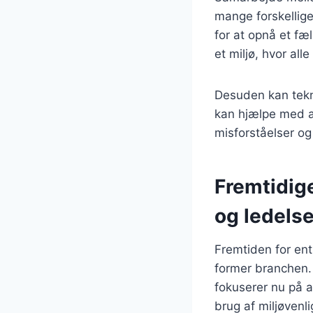
mange forskellige
for at opnå et fæ
et miljø, hvor all
Desuden kan tekno
kan hjælpe med at
misforståelser o
Fremtidig
og ledels
Fremtiden for en
former branchen.
fokuserer nu på a
brug af miljøvenl