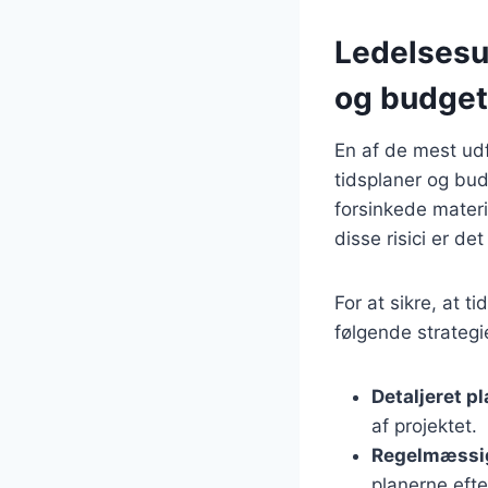
Ledelsesu
og budget
En af de mest ud
tidsplaner og bud
forsinkede mater
disse risici er de
For at sikre, at 
følgende strategi
Detaljeret p
af projektet.
Regelmæssig
planerne efte