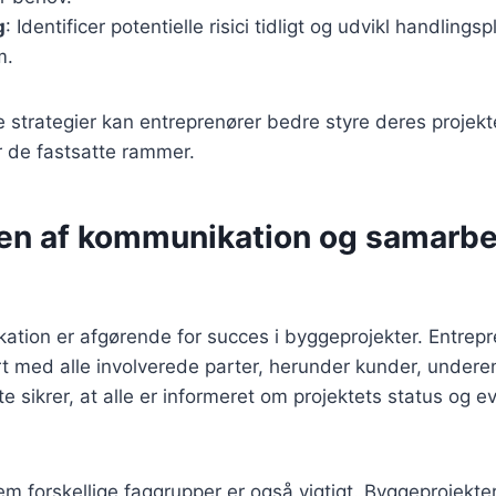
g
: Identificer potentielle risici tidligt og udvikl handlingsp
m.
e strategier kan entreprenører bedre styre deres projekte
or de fastsatte rammer.
en af kommunikation og samarbe
ation er afgørende for succes i byggeprojekter. Entrep
t med alle involverede parter, herunder kunder, undere
e sikrer, at alle er informeret om projektets status og e
 forskellige faggrupper er også vigtigt. Byggeprojekter