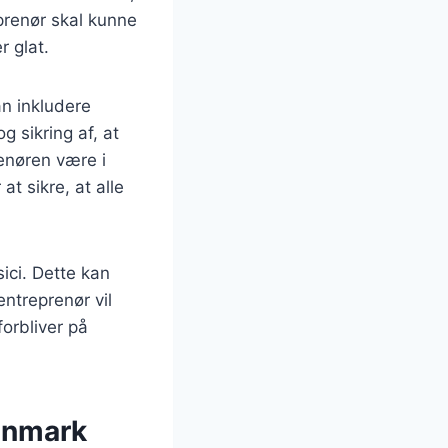
prenør skal kunne
r glat.
n inkludere
g sikring af, at
enøren være i
t sikre, at alle
ici. Dette kan
entreprenør vil
forbliver på
Danmark