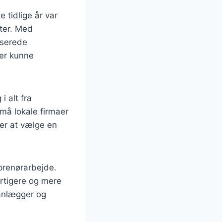
 tidlige år var
ter. Med
iserede
der kunne
i alt fra
små lokale firmaer
der at vælge en
prenørarbejde.
rtigere og mere
lanlægger og