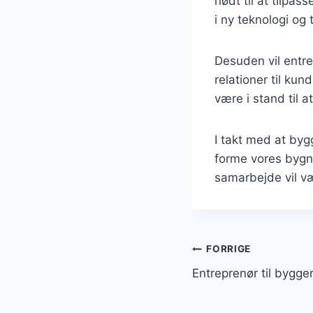
nødt til at tilpas
i ny teknologi og
Desuden vil entre
relationer til ku
være i stand til a
I takt med at bygg
forme vores bygni
samarbejde vil væ
Indlægsnavi
FORRIGE
Entreprenør til bygge