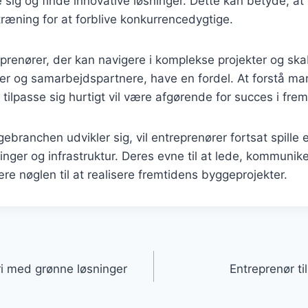
se sig og finde innovative løsninger. Dette kan betyde, at
 træning for at forblive konkurrencedygtige.
prenører, der kan navigere i komplekse projekter og sk
nder og samarbejdspartnere, have en fordel. At forstå m
t tilpasse sig hurtigt vil være afgørende for succes i fre
ebranchen udvikler sig, vil entreprenører fortsat spille en
nger og infrastruktur. Deres evne til at lede, kommunik
re nøglen til at realisere fremtidens byggeprojekter.
gation
ri med grønne løsninger
Entreprenør ti