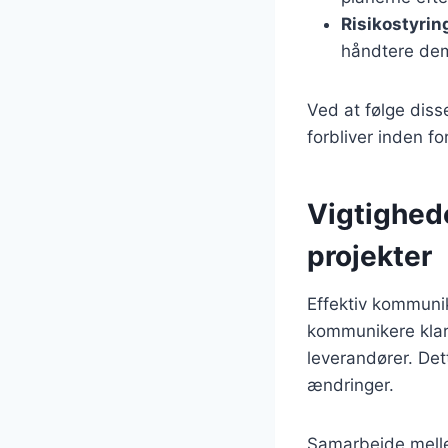
Risikostyrin
håndtere de
Ved at følge diss
forbliver inden f
Vigtighed
projekter
Effektiv kommunik
kommunikere klar
leverandører. Dett
ændringer.
Samarbejde mellem