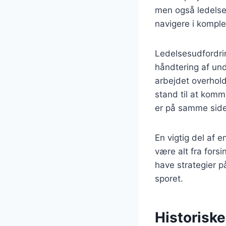
men også ledelse 
navigere i komplek
Ledelsesudfordri
håndtering af und
arbejdet overhol
stand til at komm
er på samme side
En vigtig del af 
være alt fra forsi
have strategier på
sporet.
Historisk