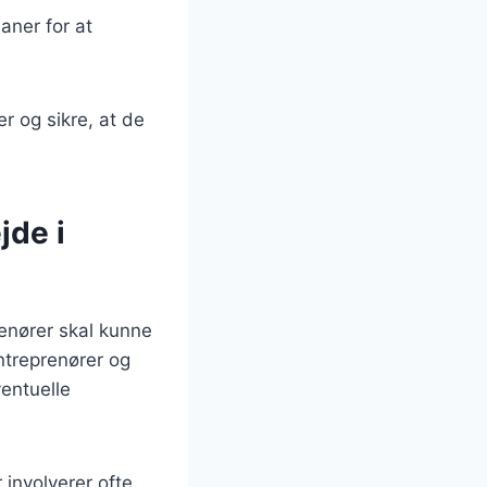
laner for at
r og sikre, at de
jde i
renører skal kunne
ntreprenører og
ventuelle
 involverer ofte