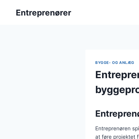
Fortsæt
Entreprenører
til
indhold
BYGGE- OG ANLÆG
Entrepre
byggepro
Entreprenø
Entreprenøren spi
at føre projektet 