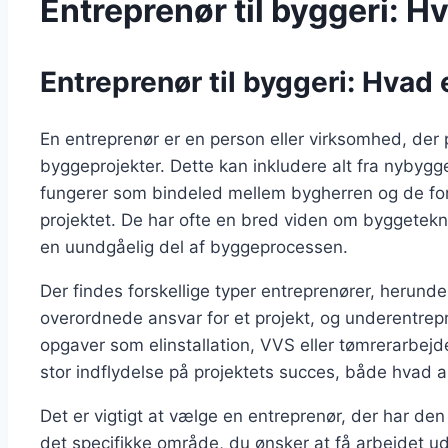
Entreprenør til byggeri: H
Entreprenør til byggeri: Hvad
En entreprenør er en person eller virksomhed, der 
byggeprojekter. Dette kan inkludere alt fra nybygger
fungerer som bindeled mellem bygherren og de fors
projektet. De har ofte en bred viden om byggeteknik
en uundgåelig del af byggeprocessen.
Der findes forskellige typer entreprenører, herund
overordnede ansvar for et projekt, og underentrepre
opgaver som elinstallation, VVS eller tømrerarbejd
stor indflydelse på projektets succes, både hvad an
Det er vigtigt at vælge en entreprenør, der har de
det specifikke område, du ønsker at få arbejdet udf