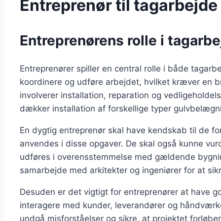
Entreprenør til tagarbejd
Entreprenørens rolle i tagar
Entreprenører spiller en central rolle i både tagar
koordinere og udføre arbejdet, hvilket kræver en b
involverer installation, reparation og vedligeholde
dækker installation af forskellige typer gulvbelægn
En dygtig entreprenør skal have kendskab til de for
anvendes i disse opgaver. De skal også kunne vurd
udføres i overensstemmelse med gældende bygnin
samarbejde med arkitekter og ingeniører for at sikr
Desuden er det vigtigt for entreprenører at have 
interagere med kunder, leverandører og håndværk
undgå misforståelser og sikre, at projektet forløber