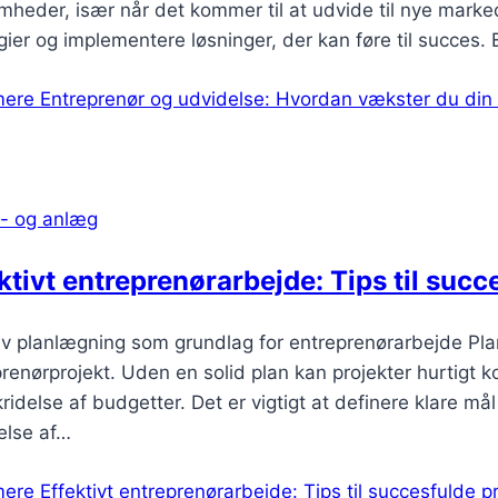
mheder, især når det kommer til at udvide til nye markede
gier og implementere løsninger, der kan føre til succes
mere
Entreprenør og udvidelse: Hvordan vækster du din 
- og anlæg
ktivt entreprenørarbejde: Tips til succ
iv planlægning som grundlag for entreprenørarbejde Plan
renørprojekt. Uden en solid plan kan projekter hurtigt ko
ridelse af budgetter. Det er vigtigt at definere klare må
else af…
mere
Effektivt entreprenørarbejde: Tips til succesfulde p