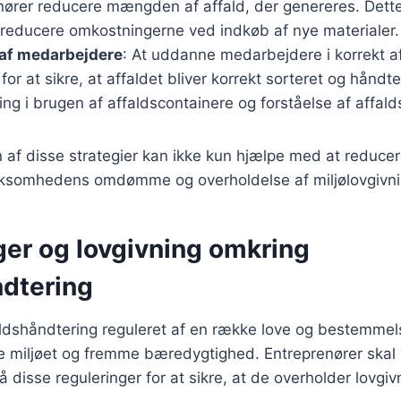
nører reducere mængden af affald, der genereres. Dett
t reducere omkostningerne ved indkøb af nye materialer.
af medarbejdere
: At uddanne medarbejdere i korrekt a
for at sikre, at affaldet bliver korrekt sorteret og håndt
ng i brugen af affaldscontainere og forståelse af affalds
af disse strategier kan ikke kun hjælpe med at reducer
rksomhedens omdømme og overholdelse af miljølovgivn
ger og lovgivning omkring
ndtering
ldshåndtering reguleret af en række love og bestemmelse
te miljøet og fremme bæredygtighed. Entreprenører skal
isse reguleringer for at sikre, at de overholder lovgi