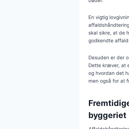
bøder.
En vigtig lovgivn
affaldshåndtering
skal sikre, at de
godkendte affald
Desuden er der o
Dette kræver, at 
og hvordan det hå
men også for at 
Fremtidige
byggeriet
Affaldshåndtering