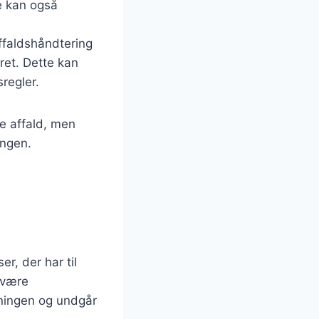
e kan også
ffaldshåndtering
eret. Dette kan
regler.
e affald, men
ingen.
r, der har til
 være
vningen og undgår