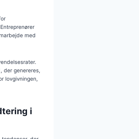
for
 Entreprenører
 samarbejde med
endelsesrater.
d, der genereres,
or lovgivningen,
tering i
e tendenser, der