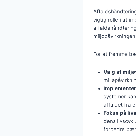
Affaldshåndtering
vigtig rolle i at
affaldshåndtering
miljøpåvirkningen
For at fremme bæ
Valg af milj
miljøpåvirkn
Implementeri
systemer kan
affaldet fra 
Fokus på liv
dens livscykl
forbedre bæ