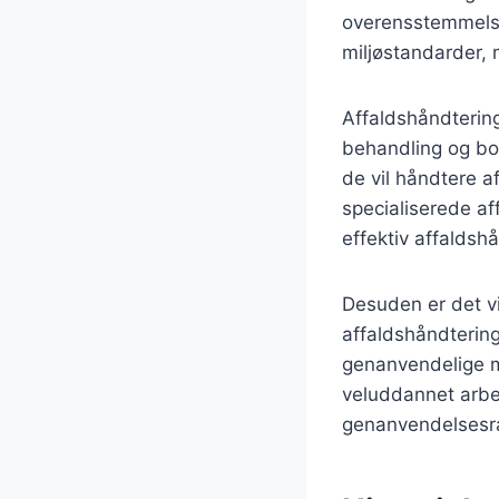
overensstemmelse
miljøstandarder,
Affaldshåndtering
behandling og bor
de vil håndtere a
specialiserede af
effektiv affaldsh
Desuden er det v
affaldshåndtering
genanvendelige ma
veluddannet arbe
genanvendelsesr