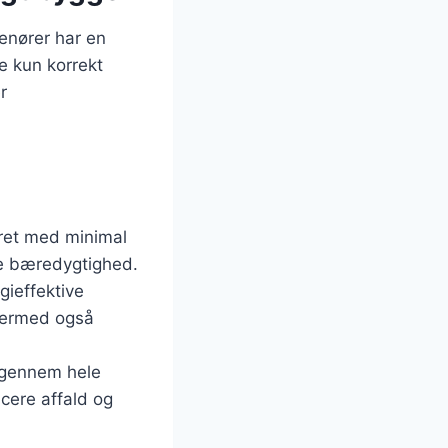
renører har en
ke kun korrekt
r
:
eret med minimal
de bæredygtighed.
gieffektive
dermed også
g gennem hele
ucere affald og