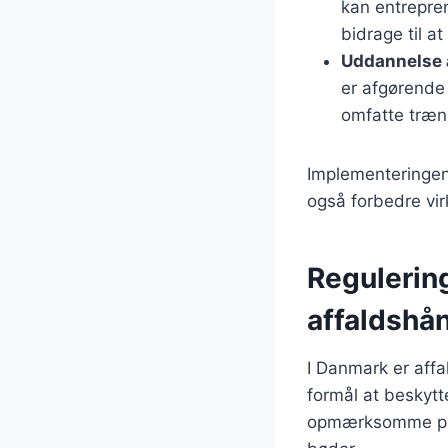
kan entrepre
bidrage til a
Uddannelse 
er afgørende 
omfatte træni
Implementeringen 
også forbedre vi
Regulerin
affaldshå
I Danmark er affa
formål at beskyt
opmærksomme på d