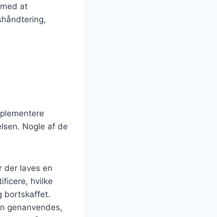
 med at
shåndtering,
implementere
lsen. Nogle af de
r der laves en
ificere, hvilke
g bortskaffet.
kan genanvendes,