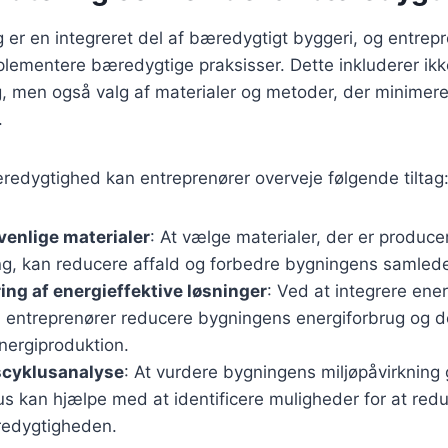
 er en integreret del af bæredygtigt byggeri, og entrep
 implementere bæredygtige praksisser. Dette inkluderer ik
, men også valg af materialer og metoder, der minimere
.
redygtighed kan entreprenører overveje følgende tiltag
øvenlige materialer
: At vælge materialer, der er produc
ing, kan reducere affald og forbedre bygningens samle
ng af energieffektive løsninger
: Ved at integrere ener
 entreprenører reducere bygningens energiforbrug og 
energiproduktion.
scyklusanalyse
: At vurdere bygningens miljøpåvirknin
us kan hjælpe med at identificere muligheder for at red
redygtigheden.