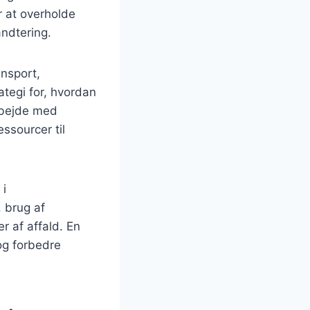
r at overholde
ndtering.
ansport,
ategi for, hvordan
arbejde med
ssourcer til
 i
, brug af
 af affald. En
og forbedre