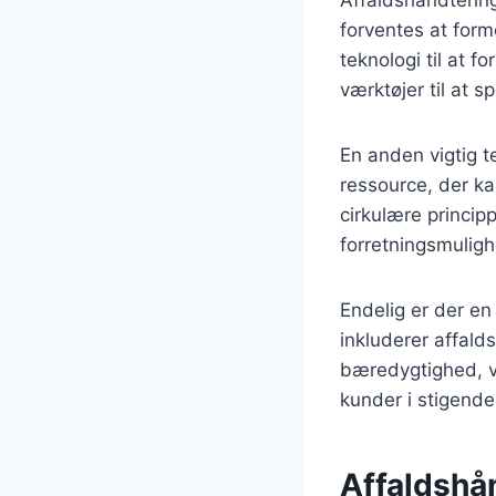
forventes at for
teknologi til at 
værktøjer til at 
En anden vigtig t
ressource, der k
cirkulære princip
forretningsmulig
Endelig er der en
inkluderer affal
bæredygtighed, vi
kunder i stigende 
Affaldshå