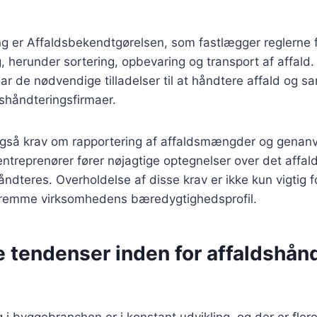
ing er Affaldsbekendtgørelsen, som fastlægger reglerne 
, herunder sortering, opbevaring og transport af affald.
 har de nødvendige tilladelser til at håndtere affald og
shåndteringsfirmaer.
gså krav om rapportering af affaldsmængder og genanv
entreprenører fører nøjagtige optegnelser over det affal
ndteres. Overholdelse af disse krav er ikke kun vigtig f
fremme virksomhedens bæredygtighedsprofil.
 tendenser inden for affaldshånd
 i byggebranchen er i konstant udvikling, og der er fler