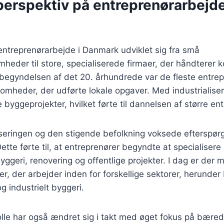
perspektiv på entreprenørarbejde
 entreprenørarbejde i Danmark udviklet sig fra små
eder til store, specialiserede firmaer, der håndterer 
 begyndelsen af det 20. århundrede var de fleste entre
omheder, der udførte lokale opgaver. Med industrialise
 byggeprojekter, hvilket førte til dannelsen af større en
seringen og den stigende befolkning voksede efterspørgs
Dette førte til, at entreprenører begyndte at specialisere s
geri, renovering og offentlige projekter. I dag er der m
er, der arbejder inden for forskellige sektorer, herunder 
g industrielt byggeri.
olle har også ændret sig i takt med øget fokus på bære