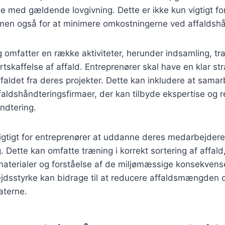
 med gældende lovgivning. Dette er ikke kun vigtigt fo
 men også for at minimere omkostningerne ved affaldshå
 omfatter en række aktiviteter, herunder indsamling, tr
tskaffelse af affald. Entreprenører skal have en klar str
ffaldet fra deres projekter. Dette kan inkludere at sam
faldshåndteringsfirmaer, der kan tilbyde ekspertise og re
åndtering.
igtigt for entreprenører at uddanne deres medarbejdere
. Dette kan omfatte træning i korrekt sortering af affald
terialer og forståelse af de miljømæssige konsekvenser
jdsstyrke kan bidrage til at reducere affaldsmængden 
aterne.