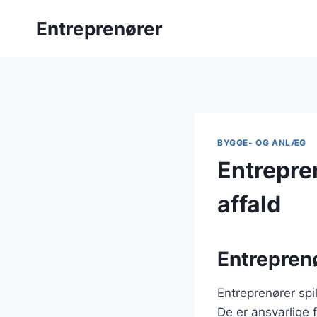
Fortsæt
Entreprenører
til
indhold
BYGGE- OG ANLÆG
Entrepre
affald
Entreprenø
Entreprenører spi
De er ansvarlige f