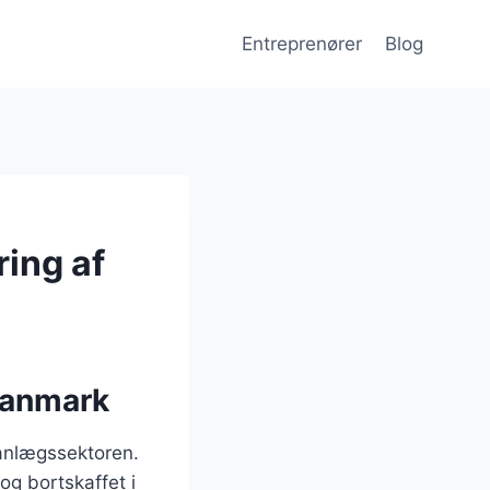
Entreprenører
Blog
ring af
 Danmark
g anlægssektoren.
 og bortskaffet i