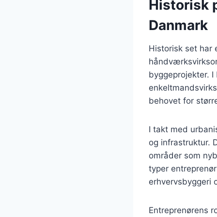
Historisk 
Danmark
Historisk set har
håndværksvirksomh
byggeprojekter. I
enkeltmandsvirks
behovet for større
I takt med urbani
og infrastruktur. 
områder som nybyg
typer entreprenør
erhvervsbyggeri o
Entreprenørens r