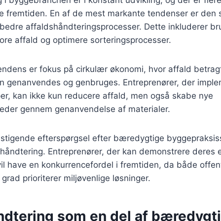
me fremtiden. En af de mest markante tendenser er den 
forbedre affaldshåndteringsprocesser. Dette inkluderer br
spore affald og optimere sorteringsprocesser.
endens er fokus på cirkulær økonomi, hvor affald betra
an genanvendes og genbruges. Entreprenører, der imple
per, kan ikke kun reducere affald, men også skabe nye
heder gennem genanvendelse af materialer.
 stigende efterspørgsel efter bæredygtige byggepraksiss
dshåndtering. Entreprenører, der kan demonstrere deres
l have en konkurrencefordel i fremtiden, da både offent
grad prioriterer miljøvenlige løsninger.
ndtering som en del af bæredygti