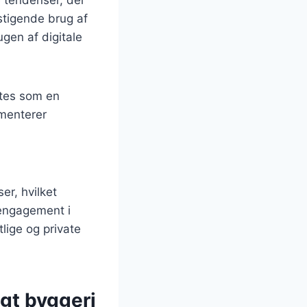
stigende brug af
ugen af digitale
gtes som en
menterer
er, hvilket
 engagement i
lige og private
gt byggeri