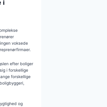
 i
komplekse
prenører
ringen voksede
treprenørfirmaer.
len efter boliger
ig i forskellige
ange forskellige
boligbyggeri,
dygtighed og