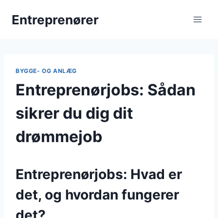
Fortsæt
Entreprenører
til
indhold
BYGGE- OG ANLÆG
Entreprenørjobs: Sådan
sikrer du dig dit
drømmejob
Entreprenørjobs: Hvad er
det, og hvordan fungerer
det?