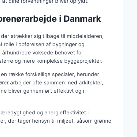
at dine forventninger bliver opfyldt.
eprenørarbejde i Danmark
der strækker sig tilbage til middelalderen,
rolle i opførelsen af bygninger og
 19. århundrede voksede behovet for
 større og mere komplekse byggeprojekter.
en række forskellige specialer, herunder
nører arbejder ofte sammen med arkitekter,
rne bliver gennemført effektivt og i
redygtighed og energieffektivitet i
er, der tager hensyn til miljøet, såsom grønne
.