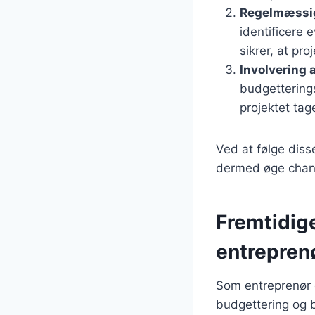
Regelmæssi
identificere e
sikrer, at pro
Involvering 
budgetterings
projektet tag
Ved at følge diss
dermed øge chanc
Fremtidige
entrepren
Som entreprenør 
budgettering og 