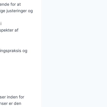
bende for at
tige justeringer og
i
spekter af
ingspraksis og
ser inden for
nser er den