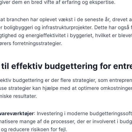
 giver dem en bred vifte af erfaring og ekspertise.
r, at branchen har oplevet vækst i de seneste år, drevet 
r boligbyggeri og infrastrukturprojekter. Dette har også f
ghed og energieffektivitet i byggeriet, hvilket er blevet
ers forretningsstrategier.
 til effektiv budgettering for ent
fektiv budgettering er der flere strategier, som entrepre
sse strategier kan hjælpe med at optimere omkostninge
iske resultater.
wareværktøjer
: Investering i moderne budgetteringssof
tisere mange af de processer, der er involveret i budg
og reducere risikoen for fejl.