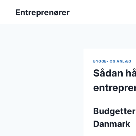
Fortsæt
Entreprenører
til
indhold
BYGGE- OG ANLÆG
Sådan hå
entrepre
Budgetteri
Danmark