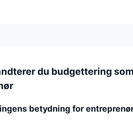
ndterer du budgettering so
nør
ngens betydning for entreprenør