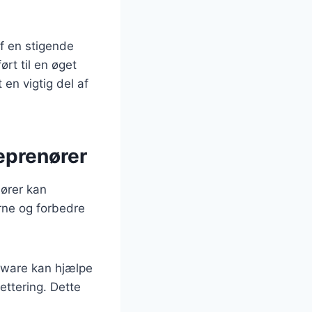
af en stigende
ørt til en øget
 en vigtig del af
reprenører
nører kan
rne og forbedre
tware kan hjælpe
ettering. Dette