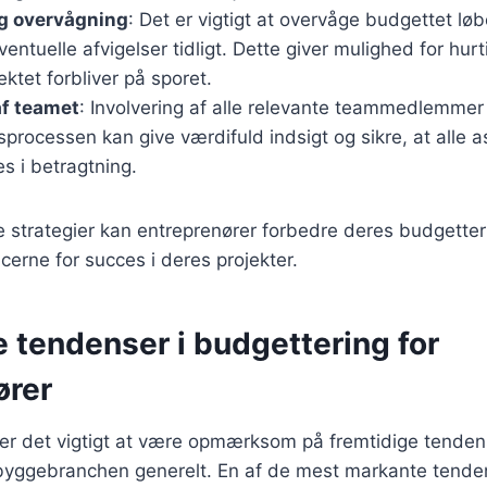
g overvågning
: Det er vigtigt at overvåge budgettet lø
ventuelle afvigelser tidligt. Dette giver mulighed for hur
jektet forbliver på sporet.
af teamet
: Involvering af alle relevante teammedlemmer 
processen kan give værdifuld indsigt og sikre, at alle a
es i betragtning.
e strategier kan entreprenører forbedre deres budgetter
erne for succes i deres projekter.
 tendenser i budgettering for
ører
er det vigtigt at være opmærksom på fremtidige tenden
byggebranchen generelt. En af de mest markante tende