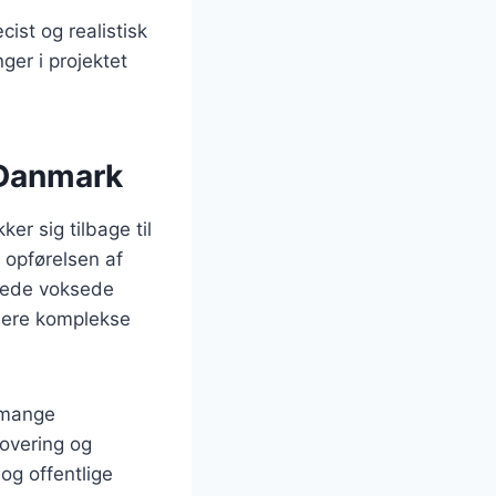
ist og realistisk
ger i projektet
 Danmark
er sig tilbage til
 opførelsen af
drede voksede
 mere komplekse
 mange
novering og
og offentlige