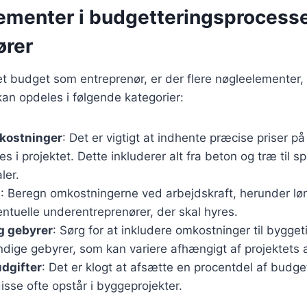
lementer i budgetteringsprocesse
ører
et budget som entreprenør, er der flere nøgleelementer,
an opdeles i følgende kategorier:
kostninger
: Det er vigtigt at indhente præcise priser på
es i projektet. Dette inkluderer alt fra beton og træ til s
ler.
t
: Beregn omkostningerne ved arbejdskraft, herunder løn
ntuelle underentreprenører, der skal hyres.
og gebyrer
: Sørg for at inkludere omkostninger til bygget
ige gebyrer, som kan variere afhængigt af projektets a
dgifter
: Det er klogt at afsætte en procentdel af budget
disse ofte opstår i byggeprojekter.