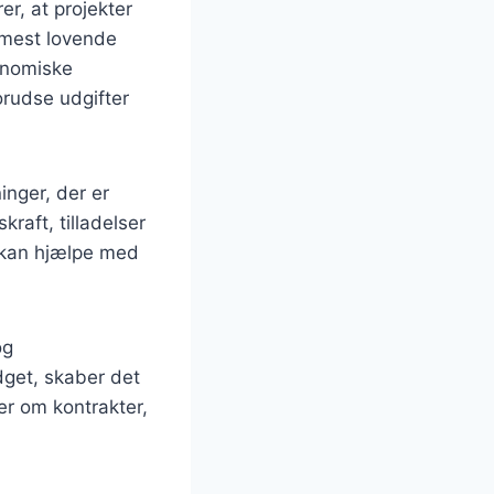
er, at projekter
 mest lovende
konomiske
orudse udgifter
inger, der er
raft, tilladelser
r kan hjælpe med
og
dget, skaber det
ger om kontrakter,