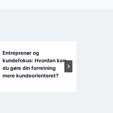
Entreprenør og
Entrepr
kundefokus: Hvordan kan
selvfor
du gøre din forretning
lærer d
mere kundeorienteret?
kende 