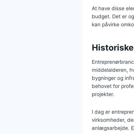
At have disse ele
budget. Det er og
kan påvirke omko
Historisk
Entreprenørbranch
middelalderen, hv
bygninger og infr
behovet for prof
projekter.
I dag er entrepr
virksomheder, der
anlægsarbejde. E