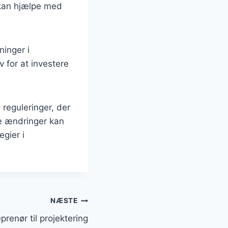
 kan hjælpe med
inger i
 for at investere
reguleringer, der
e ændringer kan
gier i
NÆSTE
renør til projektering