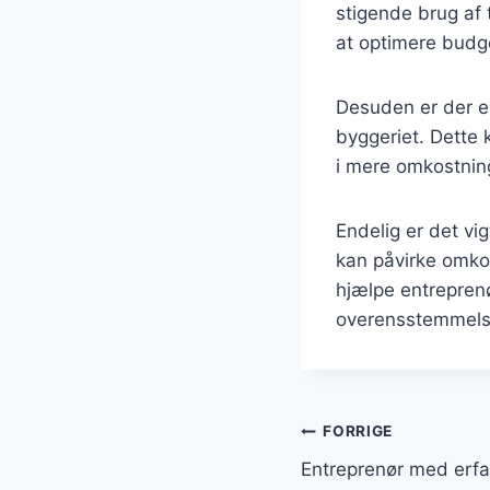
stigende brug af 
at optimere budg
Desuden er der e
byggeriet. Dette 
i mere omkostnin
Endelig er det vi
kan påvirke omko
hjælpe entreprenø
overensstemmels
Indlægsnavi
FORRIGE
Entreprenør med erfar