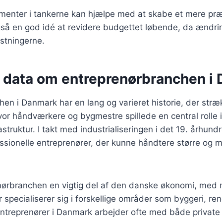
menter i tankerne kan hjælpe med at skabe et mere præc
så en god idé at revidere budgettet løbende, da ændrin
stningerne.
e data om entreprenørbranchen i
en i Danmark har en lang og varieret historie, der strækk
or håndværkere og bygmestre spillede en central rolle i
astruktur. I takt med industrialiseringen i det 19. århun
essionelle entreprenører, der kunne håndtere større og
enørbranchen en vigtig del af den danske økonomi, med
 specialiserer sig i forskellige områder som byggeri, re
ntreprenører i Danmark arbejder ofte med både private 