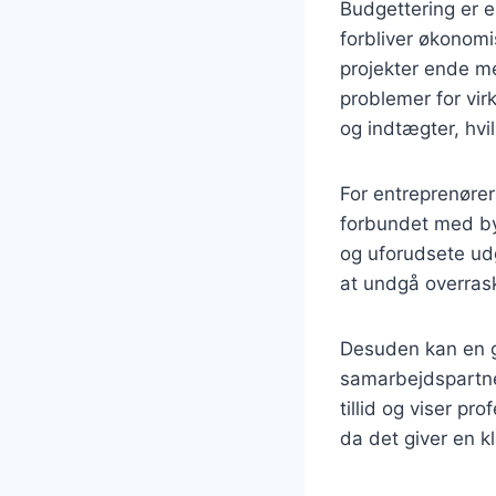
Budgettering er e
forbliver økonom
projekter ende me
problemer for vi
og indtægter, hvil
For entreprenører
forbundet med byg
og uforudsete udg
at undgå overrask
Desuden kan en g
samarbejdspartne
tillid og viser p
da det giver en k