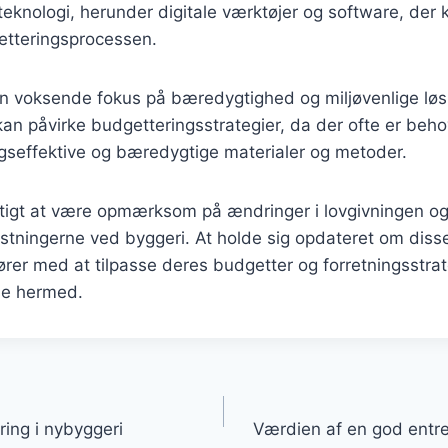
teknologi, herunder digitale værktøjer og software, der
etteringsprocessen.
n voksende fokus på bæredygtighed og miljøvenlige løsn
kan påvirke budgetteringsstrategier, da der ofte er behov
gseffektive og bæredygtige materialer og metoder.
gtigt at være opmærksom på ændringer i lovgivningen og 
stningerne ved byggeri. At holde sig opdateret om diss
rer med at tilpasse deres budgetter og forretningsstrate
e hermed.
gation
ing i nybyggeri
Værdien af en god entrep