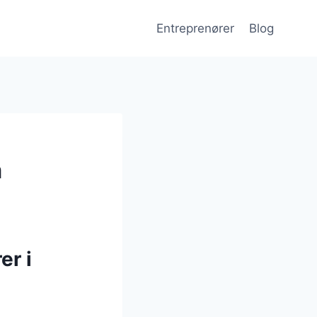
Entreprenører
Blog
m
er i