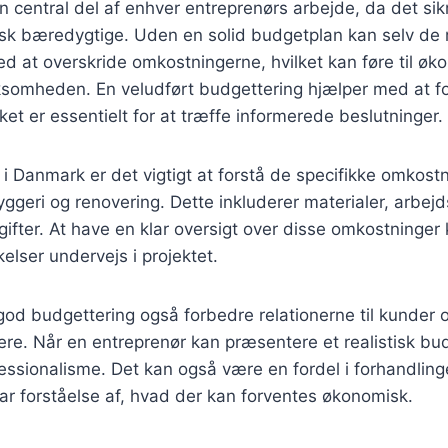
n central del af enhver entreprenørs arbejde, da det sikr
isk bæredygtige. Uden en solid budgetplan kan selv de
d at overskride omkostningerne, hvilket kan føre til ø
rksomheden. En veludført budgettering hjælper med at f
ket er essentielt for at træffe informerede beslutninger.
 i Danmark er det vigtigt at forstå de specifikke omkostn
geri og renovering. Dette inkluderer materialer, arbejdsk
ifter. At have en klar oversigt over disse omkostninge
elser undervejs i projektet.
od budgettering også forbedre relationerne til kunder 
re. Når en entreprenør kan præsentere et realistisk bu
rofessionalisme. Det kan også være en fordel i forhandlin
lar forståelse af, hvad der kan forventes økonomisk.