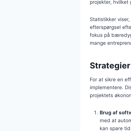
projekter, hvilket
Statistikker vise
efterspørgsel efte
fokus på bæredygti
mange entreprenør
Strategier
For at sikre en ef
implementere. Di
projektets økonom
Brug af soft
med at automa
kan spare tid 