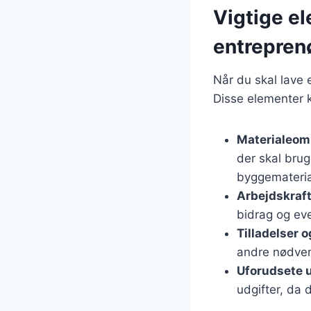
Vigtige e
entrepren
Når du skal lave 
Disse elementer k
Materialeom
der skal brug
byggemateria
Arbejdskraf
bidrag og eve
Tilladelser 
andre nødvend
Uforudsete u
udgifter, da 