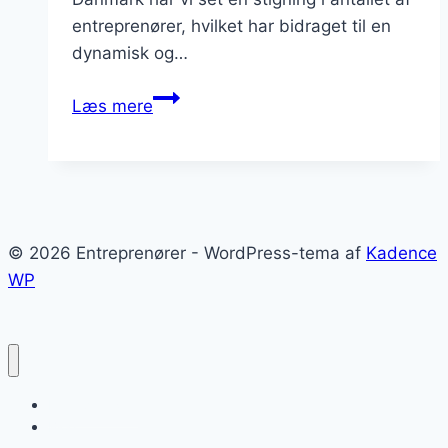
entreprenører, hvilket har bidraget til en
dynamisk og…
Entreprenører
Læs mere
i
erhvervslivet:
Skab
vækst
sammen
© 2026 Entreprenører - WordPress-tema af
Kadence
WP
Entreprenører
Blog