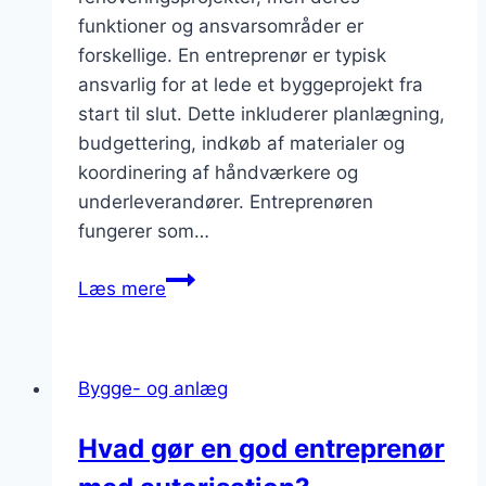
år?
funktioner og ansvarsområder er
forskellige. En entreprenør er typisk
ansvarlig for at lede et byggeprojekt fra
start til slut. Dette inkluderer planlægning,
budgettering, indkøb af materialer og
koordinering af håndværkere og
underleverandører. Entreprenøren
fungerer som…
Entreprenører
Læs mere
og
håndværkere:
Find
Bygge- og anlæg
det
rette
Hvad gør en god entreprenør
team