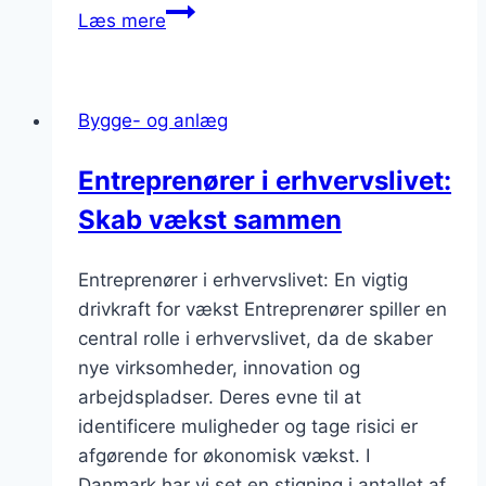
Guide
Læs mere
til
entreprenør
til
Bygge- og anlæg
nybyggeri:
De
Entreprenører i erhvervslivet:
bedste
Skab vækst sammen
råd
Entreprenører i erhvervslivet: En vigtig
drivkraft for vækst Entreprenører spiller en
central rolle i erhvervslivet, da de skaber
nye virksomheder, innovation og
arbejdspladser. Deres evne til at
identificere muligheder og tage risici er
afgørende for økonomisk vækst. I
Danmark har vi set en stigning i antallet af