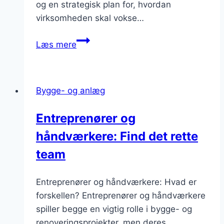
og en strategisk plan for, hvordan
virksomheden skal vokse…
Entreprenør
Læs mere
og
overlevelse
i
Bygge- og anlæg
opstarten:
Hvordan
Entreprenører og
sikrer
håndværkere: Find det rette
du,
at
team
din
virksomhed
Entreprenører og håndværkere: Hvad er
overlever
forskellen? Entreprenører og håndværkere
de
spiller begge en vigtig rolle i bygge- og
første
renoveringsprojekter, men deres